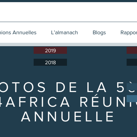
nnuelles
L’almanach
Blogs
Rapports
nions Annuelles
L’almanach
Blogs
Rappor
2019
2018
OTOS DE LA 5
4AFRICA RÉUN
ANNUELLE