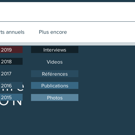
 annuels
Plus encore
ts annuels
Plus encore
2019
Interviews
2018
Videos
2017
Références
ème
2016
Publications
ION
2015
Photos