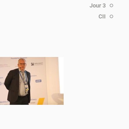
Jour 3
CII