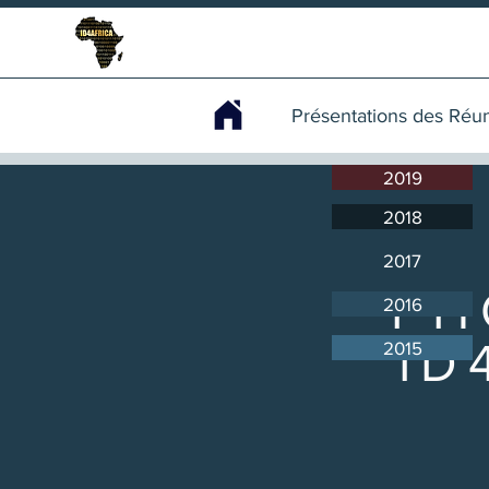
Présentations des Réunions A
Présentations des Réu
2019
2018
2017
PH
2016
ID
2015