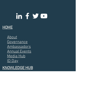
HOME
About
Governance
Ambassadors
Annual Events
Media Hub
ID Day
KNOWLEDGE HUB
Annual Meetin
g Presentations
Almanacs
Annual Reports
Videos
Photos
Interviews