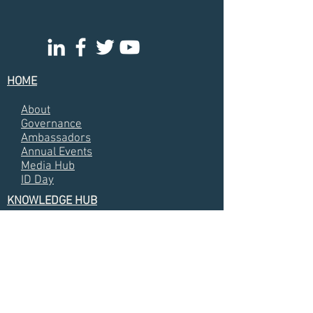
HOME
About
Governance
Ambassadors
Annual Events
Media Hub
ID Day
KNOWLEDGE HUB
Annual Meetin
g Presentations
Almanacs
Annual Reports
Videos
Photos
Interviews