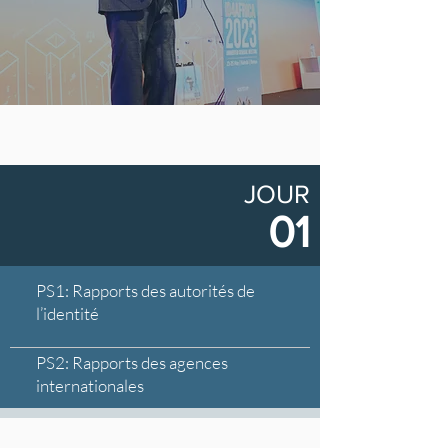
JOUR
01
PS1: Rapports des autorités de
l’identité
PS2: Rapports des agences
internationales