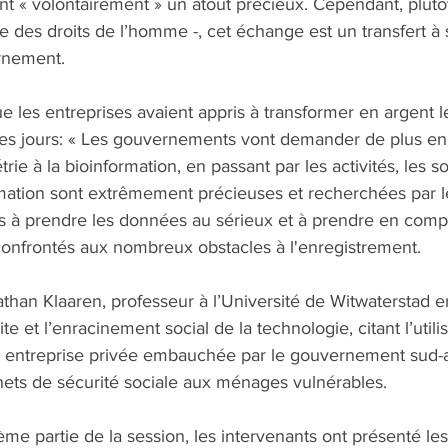
nt « volontairement » un atout précieux. Cependant, plutô
e des droits de l’homme -, cet échange est un transfert à
rnement. 
e les entreprises avaient appris à transformer en argent
es jours: « Les gouvernements vont demander de plus en
ie à la bioinformation, en passant par les activités, les so
rmation sont extrêmement précieuses et recherchées par le
ays à prendre les données au sérieux et à prendre en compt
 confrontés aux nombreux obstacles à l'enregistrement. 
athan Klaaren, professeur à l’Université de Witwaterstad e
ite et l’enracinement social de la technologie, citant l’utili
entreprise privée embauchée par le gouvernement sud-af
nets de sécurité sociale aux ménages vulnérables.
me partie de la session, les intervenants ont présenté le