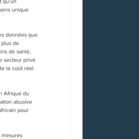
t qu’un 
 sens unique 
 les données que 
 plus de 
ins de santé, 
 secteur privé 
e le coût réel 
n Afrique du 
sation abusive 
ricain pour 
s mesures 