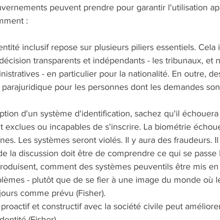
vernements peuvent prendre pour garantir l'utilisation ap
amment : 
tité inclusif repose sur plusieurs piliers essentiels. Cela 
cision transparents et indépendants - les tribunaux, et n
stratives - en particulier pour la nationalité. En outre, d
e parajuridique pour les personnes dont les demandes sont
ption d'un système d'identification, sachez qu'il échouera 
 exclues ou incapables de s'inscrire. La biométrie échou
es. Les systèmes seront violés. Il y aura des fraudeurs. Il 
de la discussion doit être de comprendre ce qui se passe 
produisent, comment des systèmes peuventils être mis en
blèmes - plutôt que de se fier à une image du monde où l
jours comme prévu (Fisher). 
oactif et constructif avec la société civile peut améliore
entité (Fisher). 