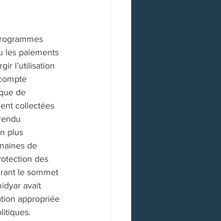
 programmes 
ou les paiements 
r l’utilisation 
 compte 
sque de 
ent collectées 
rendu 
n plus 
maines de 
protection des 
durant le sommet 
idyar avait 
ation appropriée 
litiques. 