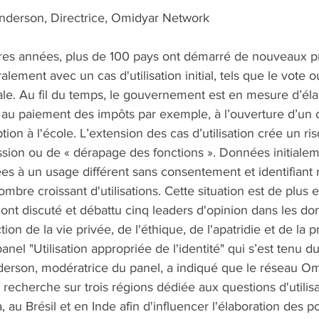
Anderson, Directrice, Omidyar Network 
ières années, plus de 100 pays ont démarré de nouveaux
ralement avec un cas d'utilisation initial, tels que le vote 
le. Au fil du temps, le gouvernement est en mesure d’élargi
é, au paiement des impôts par exemple, à l’ouverture d’un
ption à l'école. L’extension des cas d’utilisation crée un ri
ssion ou de « dérapage des fonctions ». Données initialem
es à un usage différent sans consentement et identifiant 
mbre croissant d'utilisations. Cette situation est de plus e
nt discuté et débattu cinq leaders d'opinion dans les do
ction de la vie privée, de l'éthique, de l'apatridie et de la 
nel "Utilisation appropriée de l'identité" qui s’est tenu 
derson, modératrice du panel, a indiqué que le réseau Om
 recherche sur trois régions dédiée aux questions d'utilis
, au Brésil et en Inde afin d'influencer l'élaboration des po