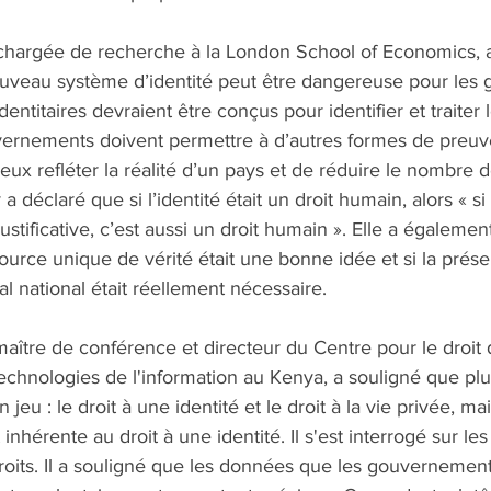
hargée de recherche à la London School of Economics, a
nouveau système d’identité peut être dangereuse pour les 
entitaires devraient être conçus pour identifier et traiter l
vernements doivent permettre à d’autres formes de preuv
x refléter la réalité d’un pays et de réduire le nombre d
a déclaré que si l’identité était un droit humain, alors « si 
ustificative, c’est aussi un droit humain ». Elle a égalemen
 source unique de vérité était une bonne idée et si la prése
al national était réellement nécessaire. 
aître de conférence et directeur du Centre pour le droit d
 technologies de l'information au Kenya, a souligné que plu
eu : le droit à une identité et le droit à la vie privée, mai
inhérente au droit à une identité. Il s'est interrogé sur les 
roits. Il a souligné que les données que les gouvernemen