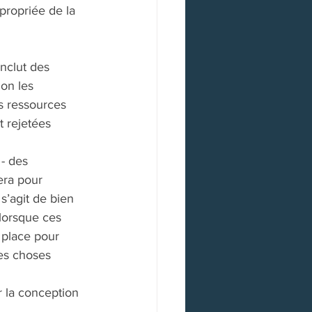
propriée de la 
inclut des 
on les 
es ressources 
 rejetées 
- des 
era pour 
s’agit de bien 
lorsque ces 
 place pour 
es choses 
r la conception 