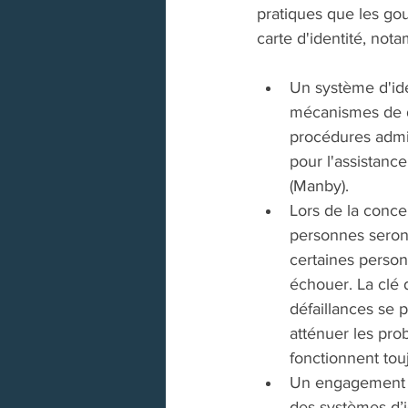
pratiques que les gou
carte d'identité, not
Un système d'iden
mécanismes de dé
procédures admini
pour l'assistanc
(Manby).
Lors de la conce
personnes seront
certaines personn
échouer. La clé 
défaillances se 
atténuer les pro
fonctionnent tou
Un engagement pr
des systèmes d’id