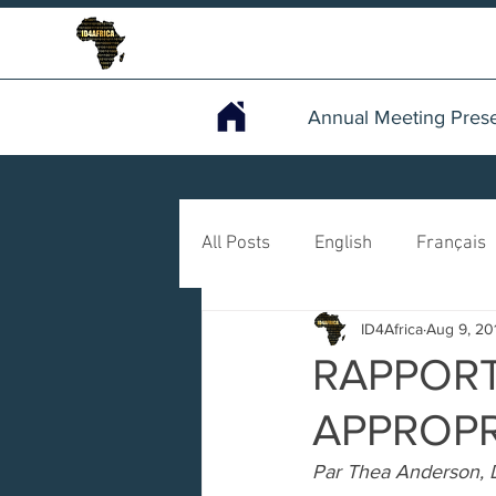
Annual Meeting Prese
All Posts
English
Français
ID4Africa
Aug 9, 20
RAPPORT
APPROPR
Par Thea Anderson, 