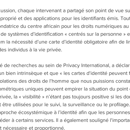
ussion, chaque intervenant a partagé son point de vue sur
pproprié et des applications pour les identifiants émis. Tou
ndatrice du centre africain pour les droits numériques au
 de systèmes d’identification « centrés sur la personne » e
 la nécessité d’une carte d’identité obligatoire afin de lim
des individus à la vie privée.
 de recherches au sein de Privacy International, a déclar
 un bien intrinsèque et que « les cartes d'identité peuvent fa
iolations des droits de l'homme que nous puissions constate
métriques uniques peuvent empirer la situation du point 
ivée, la « visibilité » n’étant pas toujours positive si les d
tre utilisées pour le suivi, la surveillance ou le profilage. I
pproche écosystémique à l’identité afin que les personnes
éder à certains services. Il a également souligné l'importa
st nécessaire et proportionné.