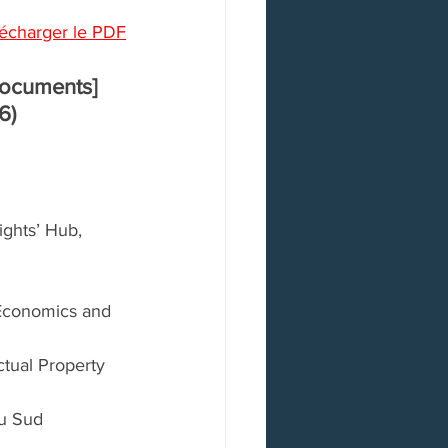
écharger le PDF
documents] 
6)
ights’ Hub, 
 Economics and 
ctual Property 
du Sud