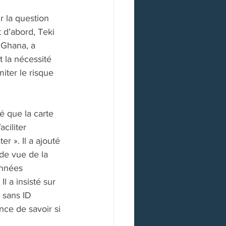
 la question 
t d’abord, Teki 
 Ghana, a 
t la nécessité 
iter le risque 
é que la carte 
ciliter 
r ». Il a ajouté 
de vue de la 
onnées 
l a insisté sur 
 sans ID 
nce de savoir si 