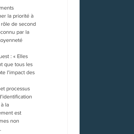
ements 
 la priorité à 
n rôle de second 
econnu par la 
citoyenneté 
st : « Elles 
t que tous les 
e l'impact des 
 et processus 
identification 
à la 
ement est 
èmes non 
. 