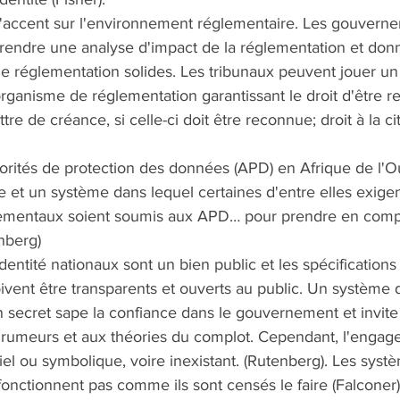
 l'accent sur l'environnement réglementaire. Les gouvern
rendre une analyse d'impact de la réglementation et donner
 de réglementation solides. Les tribunaux peuvent jouer u
organisme de réglementation garantissant le droit d'être r
lettre de créance, si celle-ci doit être reconnue; droit à la 
orités de protection des données (APD) en Afrique de l'Oue
e et un système dans lequel certaines d'entre elles exigen
ementaux soient soumis aux APD… pour prendre en compt
nberg) 
dentité nationaux sont un bien public et les spécifications
vent être transparents et ouverts au public. Un système d'
secret sape la confiance dans le gouvernement et invite 
 rumeurs et aux théories du complot. Cependant, l'engag
iel ou symbolique, voire inexistant. (Rutenberg). Les syst
fonctionnent pas comme ils sont censés le faire (Falconer)