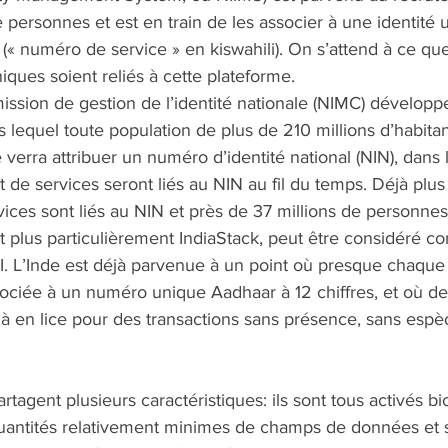
e personnes et est en train de les associer à une identité
 numéro de service » en kiswahili). On s’attend à ce qu
iques soient reliés à cette plateforme. 
ission de gestion de l’identité nationale (NIMC) développ
lequel toute population de plus de 210 millions d’habitan
 verra attribuer un numéro d’identité national (NIN), dans 
 de services seront liés au NIN au fil du temps. Déjà plus
ices sont liés au NIN et près de 37 millions de personnes
et plus particulièrement IndiaStack, peut être considéré 
I. L’Inde est déjà parvenue à un point où presque chaqu
ociée à un numéro unique Aadhaar à 12 chiffres, et où de
jà en lice pour des transactions sans présence, sans espè
tagent plusieurs caractéristiques: ils sont tous activés b
quantités relativement minimes de champs de données et 