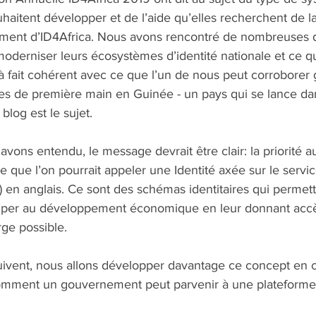
ouhaitent développer et de l’aide qu’elles recherchent de
mment d’ID4Africa. Nous avons rencontré de nombreuses 
derniser leurs écosystèmes d’identité nationale et ce qu
à fait cohérent avec ce que l’un de nous peut corroborer 
es de première main en Guinée - un pays qui se lance dan
log est le sujet. 
vons entendu, le message devrait être clair: la priorité a
ce que l’on pourrait appeler une Identité axée sur le servi
I) en anglais. Ce sont des schémas identitaires qui permett
iciper au développement économique en leur donnant acc
rge possible. 
suivent, nous allons développer davantage ce concept en c
omment un gouvernement peut parvenir à une plateforme 