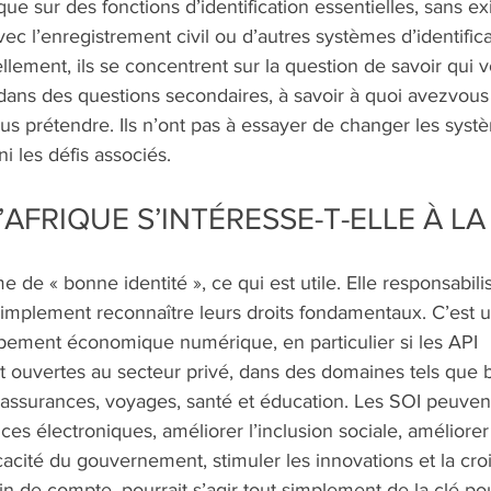
e sur des fonctions d’identification essentielles, sans ex
ec l’enregistrement civil ou d’autres systèmes d’identifica
ellement, ils se concentrent sur la question de savoir qui v
ans des questions secondaires, à savoir à quoi avezvous d
s prétendre. Ils n’ont pas à essayer de changer les syst
i les défis associés.
AFRIQUE S’INTÉRESSE-T-ELLE À LA
 de « bonne identité », ce qui est utile. Elle responsabilis
simplement reconnaître leurs droits fondamentaux. C’est u
pement économique numérique, en particulier si les API 
nt ouvertes au secteur privé, dans des domaines tels que 
assurances, voyages, santé et éducation. Les SOI peuvent 
ces électroniques, améliorer l’inclusion sociale, améliorer 
cacité du gouvernement, stimuler les innovations et la cro
n de compte, pourrait s’agir tout simplement de la clé pour