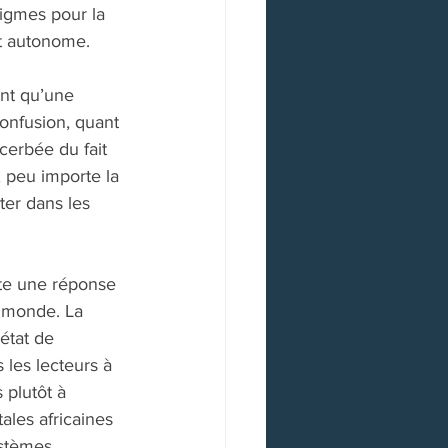
digmes pour la 
t autonome. 
ant qu’une 
confusion, quant 
cerbée du fait 
 peu importe la 
ter dans les 
ste une réponse 
e monde. La 
état de 
les lecteurs à 
plutôt à 
les africaines 
ystèmes 