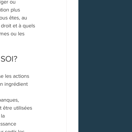
iger ou 
tion plus 
ous êtes, au 
roit et à quels 
èmes ou les 
 SOI?
e les actions 
n ingrédient 
banques, 
être utilisées 
la 
issance 
 sortir les 