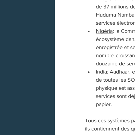
de 37 millions d
Huduma Namba («
services électron
Nigéria
: la Comm
écosystème dans 
enregistrée et se
nombre croissant
douzaine de serv
India
: Aadhaar, 
de toutes les SO
physique est ass
services sont dé
papier.
Tous ces systèmes par
ils contiennent des 