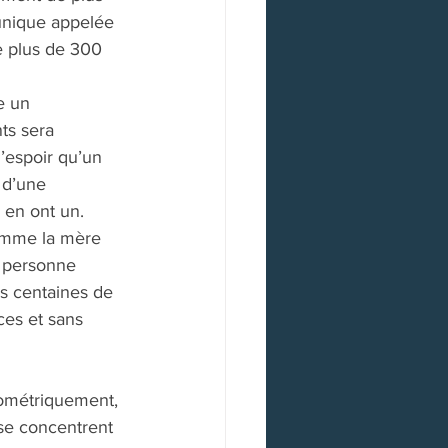
 unique appelée 
e plus de 300 
e un 
ts sera 
l’espoir qu’un 
 d’une 
 en ont un. 
comme la mère 
e personne 
s centaines de 
ces et sans 
iométriquement, 
se concentrent 