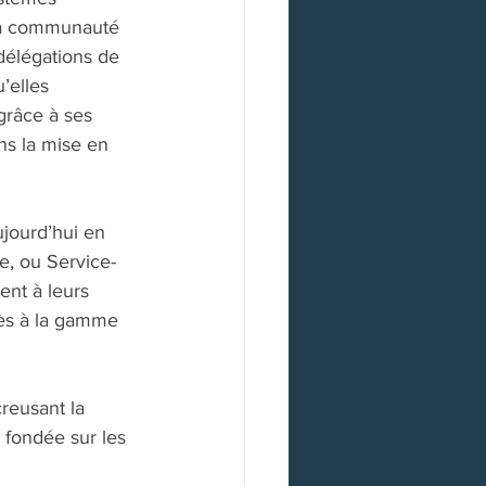
 la communauté 
délégations de 
’elles 
grâce à ses 
s la mise en 
ujourd’hui en 
ce, ou Service-
ent à leurs 
ès à la gamme 
reusant la 
fondée sur les 