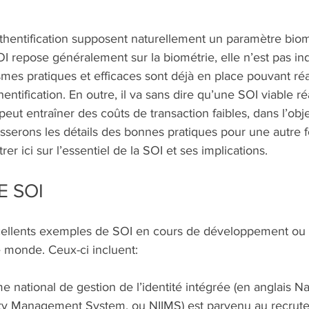
uthentification supposent naturellement un paramètre biom
I repose généralement sur la biométrie, elle n’est pas in
es pratiques et efficaces sont déjà en place pouvant réal
hentification. En outre, il va sans dire qu’une SOI viable réa
 peut entraîner des coûts de transaction faibles, dans l’obje
isserons les détails des bonnes pratiques pour une autre fo
r ici sur l’essentiel de la SOI et ses implications.
E SOI
excellents exemples de SOI en cours de développement ou
 monde. Ceux-ci incluent: 
me national de gestion de l’identité intégrée (en anglais Na
tity Management System, ou NIIMS) est parvenu au recrut