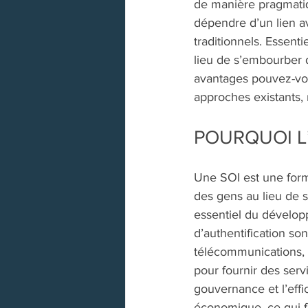
de manière pragmatiqu
dépendre d’un lien av
traditionnels. Essenti
lieu de s’embourber d
avantages pouvez-vou
approches existants, n
POURQUOI L’
Une SOI est une forme
des gens au lieu de 
essentiel du dévelop
d’authentification so
télécommunications, 
pour fournir des servi
gouvernance et l’effi
économique, ce qui fi