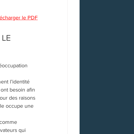
écharger le PDF
 LE 
réoccupation 
 
nt l’identité 
ont besoin afin 
our des raisons 
Elle occupe une 
 
nt comme 
vateurs qui 