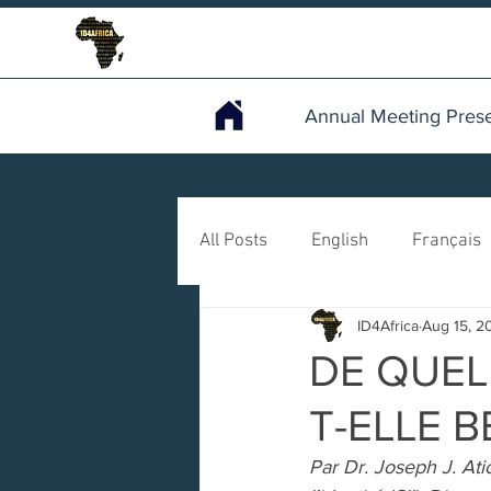
Annual Meeting Prese
All Posts
English
Français
ID4Africa
Aug 15, 2
DE QUEL 
T-ELLE B
Par Dr. Joseph J. Ati