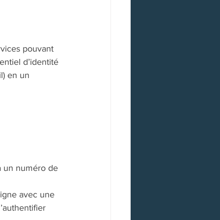
rvices pouvant 
ntiel d’identité 
l) en un 
 à un numéro de 
 ligne avec une 
authentifier 