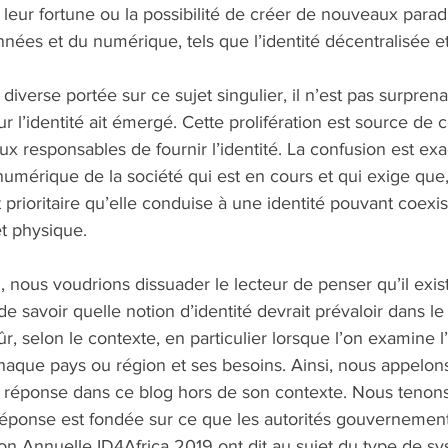
é, leur fortune ou la possibilité de créer de nouveaux para
ées et du numérique, tels que l’identité décentralisée e
diverse portée sur ce sujet singulier, il n’est pas surpren
r l’identité ait émergé. Cette prolifération est source de 
eux responsables de fournir l’identité. La confusion est exa
numérique de la société qui est en cours et qui exige que,
t prioritaire qu’elle conduise à une identité pouvant coexis
 physique. 
in, nous voudrions dissuader le lecteur de penser qu’il exi
de savoir quelle notion d’identité devrait prévaloir dans l
r, selon le contexte, en particulier lorsque l’on examine l’
que pays ou région et ses besoins. Ainsi, nous appelons 
 réponse dans ce blog hors de son contexte. Nous tenons 
réponse est fondée sur ce que les autorités gouvernementa
ion Annuelle ID4Africa 2019 ont dit au sujet du type de s