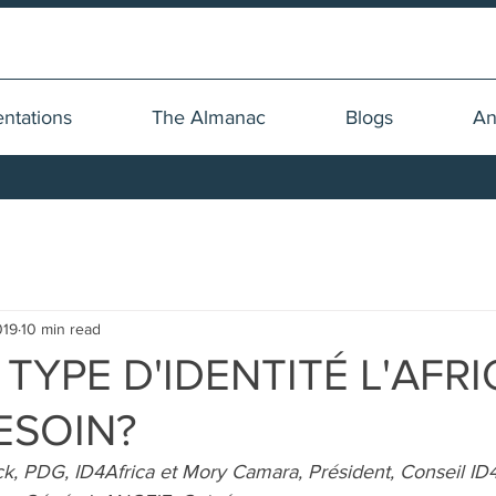
ntations
The Almanac
Blogs
An
019
10 min read
TYPE D'IDENTITÉ L'AFRI
ESOIN?
ck, PDG, ID4Africa et Mory Camara, Président, Conseil ID4